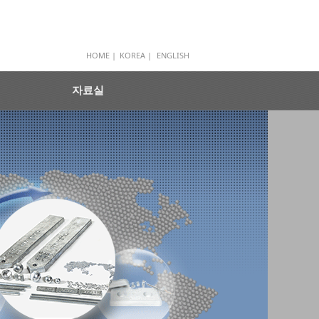
HOME |
KOREA |
ENGLISH
자료실